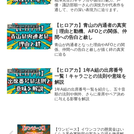
相澤先生のキャラ性や個性の魅力、声
優・諏訪部順一さんの演技力や代表作を
通して、その深い表現力に迫ります。
【ヒロアカ】青山の内通者の真実
僕のヒーローアカデミア
｜理由と動機、AFOとの関係、仲
間への告白と赦し
青山が内通者となった理由やAFOとの関
係、仲間への告白と赦しが描く絆の真実
に迫る
【ヒロアカ】1年A組の出席番号
僕のヒーローアカデミア
一覧！キャラごとの法則や意味を
解説
1年A組の出席番号一覧を紹介し、五十音
順の法則や例外、さらに座席やペア決め
に与える影響を解説
【ワンピース】イワンコフの懸賞金はい
くら？革命軍幹部の実力と立場を徹底解