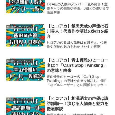
1年A組の人数やメンバー一覧を紹介！主
要キャラの個性や特徴、B組との違いまで
徹底解説
【ヒロアカ】飯田天哉の声優は石
僕のヒーローアカデミア
川界人！代表作や演技の魅力を紹
介
ヒロアカの飯田天哉役は石川界人。代表
作や演技の魅力をわかりやすく解説
【ヒロアカ】青山優雅のヒーロー
僕のヒーローアカデミア
名は？「Can’t Stop Twinkling」
の意味と由来
青山優雅のヒーロー名「Can’t Stop
Twinkling」の意味や由来を解説し、個性
「ネビルレーザー」との関係やキャラク
ター性に迫る
【ヒロアカ】相澤消太の声優は諏
僕のヒーローアカデミア
訪部順一！演じる人物像と魅力を
徹底解説