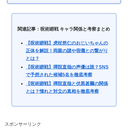
関連記事：呪術廻戦 キャラ関係と考察まとめ
【呪術廻戦】虎杖悠仁のおじいちゃんの
正体を解説！両親の謎や宿儺との繋がり
とは？
【呪術廻戦】禪院直哉の声優は誰？SNS
で予想された候補5名を徹底考察
【呪術廻戦】禪院直哉と伏黒甚爾の関係
とは？憧れと対立の真相を徹底考察
スポンサーリンク