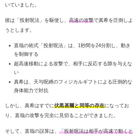
いていました。
彼は「投射呪法」を駆使し、
高速の攻撃
で真希を圧倒しよ
うとします。
直哉の術式「投射呪法」は、1秒間を24分割し、動き
を制御する
超高速移動による攻撃で、相手に反応する隙を与えな
い
真希は、天与呪縛のフィジカルギフトによる圧倒的な
身体能力で対抗
しかし、真希はすでに
伏黒甚爾と同等の存在
になってお
り、直哉の攻撃を完全に見切ることができました。
そして、直哉の誤算は、
「投射呪法は相手が高速で動くと