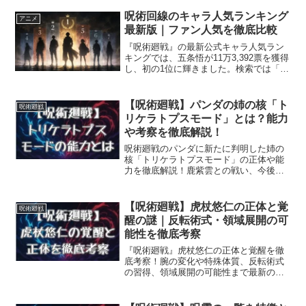
呪術回線のキャラ人気ランキング
アニメ
最新版｜ファン人気を徹底比較
『呪術廻戦』の最新公式キャラ人気ラン
キングでは、五条悟が11万3,392票を獲得
し、初の1位に輝きました。検索では「呪
術回線」と表記されることもあります
が、作品の正式名称は『呪術廻戦』で
す。本記事では、公式第4回人気投票と一
【呪術廻戦】パンダの姉の核「ト
呪術廻戦
般ファン参加型ラ...
リケラトプスモード」とは？能力
や考察を徹底解説！
呪術廻戦のパンダに新たに判明した姉の
核「トリケラトプスモード」の正体や能
力を徹底解説！鹿紫雲との戦い、今後の
活躍も考察。
【呪術廻戦】虎杖悠仁の正体と覚
呪術廻戦
醒の謎｜反転術式・領域展開の可
能性を徹底考察
『呪術廻戦』虎杖悠仁の正体と覚醒を徹
底考察！腕の変化や特殊体質、反転術式
の習得、領域展開の可能性まで最新の伏
線をわかりやすく解説します。