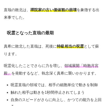
直哉の敗北は、
禪院家の古い価値観の崩壊
を象徴する出
来事でした。
呪霊となった直哉の最期
真希に敗北した直哉は、死後に
特級相当の呪霊
として蘇
ります。
呪霊化したことでさらに力を増し、
領域展開「時胞月宮
殿」
を発動するなど、執念深く真希に襲いかかります。
呪霊直哉の領域では、相手の細胞単位で動きを制御
触れた相手は動きを1秒間停止されてしまう
自身のスピードがさらに向上し、かつての能力を上回