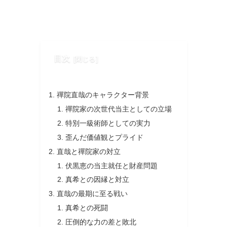
目次
禪院直哉のキャラクター背景
禪院家の次世代当主としての立場
特別一級術師としての実力
歪んだ価値観とプライド
直哉と禪院家の対立
伏黒恵の当主就任と財産問題
真希との因縁と対立
直哉の最期に至る戦い
真希との死闘
圧倒的な力の差と敗北