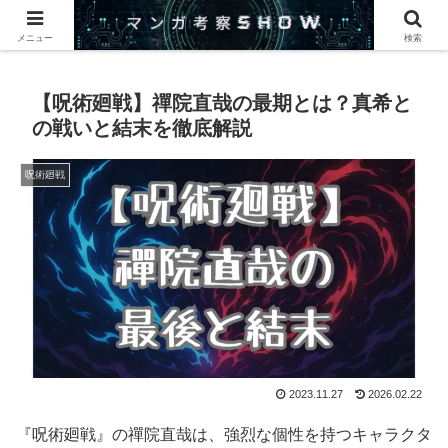
このサイトでは漫画・アニメについて紹介します。
メニュー
検索
【呪術廻戦】禪院直哉の最期とは？真希と
の戦いと結末を徹底解説
呪術廻戦
2023.11.27
2026.02.22
『呪術廻戦』の禪院直哉は、強烈な個性を持つキャラクタ