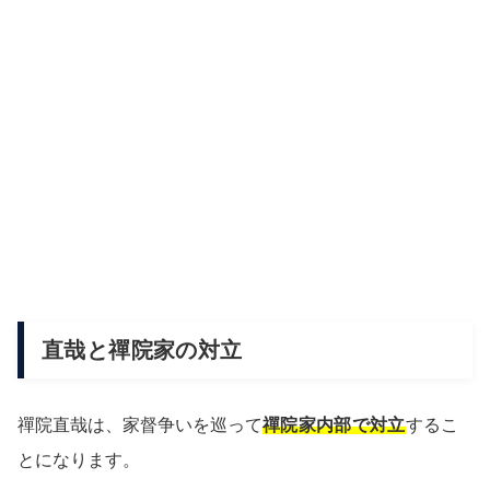
直哉と禪院家の対立
禪院直哉は、家督争いを巡って
禪院家内部で対立
するこ
とになります。