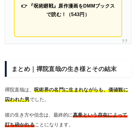
👉 『呪術廻戦』原作漫画をDMMブックス
で読む！（543円）
まとめ｜禪院直哉の生き様とその結末
禪院直哉は、
呪術界の名門に生まれながらも、価値観に
囚われた男
でした。
彼の生き方や信念は、最終的に
真希という存在によって
打ち砕かれる
ことになります。