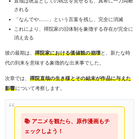
直哉は呪霊としての執念を見せるも、真希に一刀両断
される
「なんでや……」という言葉を残し、完全に消滅
これにより、禪院家の旧体制を象徴する存在が完全に
消え去る
彼の最期は、
禪院家における価値観の崩壊
と、新たな時
代の到来を意味する象徴的な出来事でした。
次章では、
禪院直哉の生き様とその結末が作品に与えた
影響
について考察します。
📚 アニメを観たら、原作漫画もチ
ェックしよう！