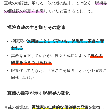
直哉の物語は、単なる「敗北者の結末」ではなく、
呪術界
の価値観の転換を象徴
していたと言えるでしょう。
禪院直哉の生き様とその意味
禪院家の
次期当主として育つも、伏黒恵に家督を奪
われる
真希を見下していたが、彼女の成長によって
自らの
限界を突きつけられる
呪霊化してもなお、「速さこそ最強」という価値観に
固執し続けた
直哉の最期が示す呪術界の変化
直哉の敗北は、
禪院家の伝統的な価値観の崩壊
を象徴し