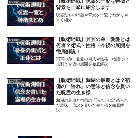
【呪術廻戦】呪霊の一覧を特徴と
呪術廻戦
背景を一挙に紹介します
呪霊たちの特徴や背景を一覧でわかりや
すく紹介！
【呪術廻戦】冥冥の弟・憂憂とは
呪術廻戦
何者？術式・性格・今後の展開を
徹底解説！
冥冥の弟・憂憂の術式や性格、物語での
役割と今後の展開を徹底解説！
【呪術廻戦】漏瑚の最期とは？宿
呪術廻戦
儺の「誇れ」の意味と信念を貫い
た呪霊の生き様
漏瑚の最期と宿儺の「誇れ」に込められ
た意味、信念を貫いた生き様を徹底解
説！