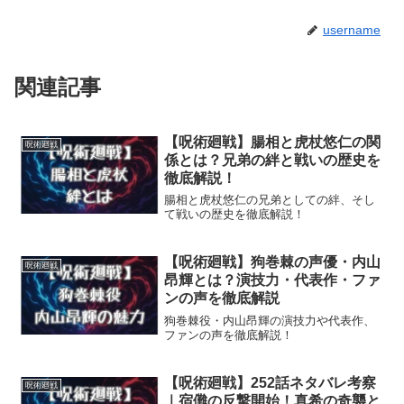
username
関連記事
【呪術廻戦】腸相と虎杖悠仁の関
呪術廻戦
係とは？兄弟の絆と戦いの歴史を
徹底解説！
腸相と虎杖悠仁の兄弟としての絆、そし
て戦いの歴史を徹底解説！
【呪術廻戦】狗巻棘の声優・内山
呪術廻戦
昂輝とは？演技力・代表作・ファ
ンの声を徹底解説
狗巻棘役・内山昂輝の演技力や代表作、
ファンの声を徹底解説！
【呪術廻戦】252話ネタバレ考察
呪術廻戦
｜宿儺の反撃開始！真希の奇襲と