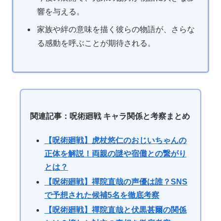
響を与える。
家族や絆の意味を描く彼らの物語が、さらな
る感動を呼ぶことが期待される。
関連記事：呪術廻戦 キャラ関係と考察まとめ
【呪術廻戦】虎杖悠仁のおじいちゃんの
正体を解説！両親の謎や宿儺との繋がり
とは？
【呪術廻戦】禪院直哉の声優は誰？SNS
で予想された候補5名を徹底考察
【呪術廻戦】禪院直哉と伏黒甚爾の関係