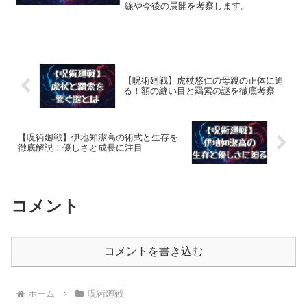
線や今後の展開を考察します。
【呪術廻戦】虎杖悠仁の母親の正体に迫
る！額の縫い目と羂索の謎を徹底考察
【呪術廻戦】伊地知潔高の術式と生存を
徹底解説！優しさと成長に注目
コメント
コメントを書き込む
ホーム
呪術廻戦