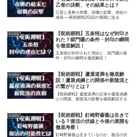
乙骨の決断、その結果とは？
乙骨と真希の奇襲、宿儺の反撃、虎杖の
成長──呪術廻戦252話の展開に迫る
【呪術廻戦】五条悟はなぜ封印さ
呪術廻戦
れた？獄門疆の条件・封印の瞬間
を徹底解説！
五条悟が封印された理由と、獄門疆の条
件・封印の瞬間を徹底解説！
【呪術廻戦】蘆屋道満を徹底解
呪術廻戦
説！蘆屋貞綱との関係や新陰流と
の繋がりとは？
【呪術廻戦】蘆屋道満の正体や蘆屋貞綱
との関係、新陰流の影響を徹底解説する
【呪術廻戦】釘崎野薔薇は生きて
呪術廻戦
いる？復活の伏線と今後の展開を
徹底考察！
釘崎野薔薇は生きているのか、復活の伏