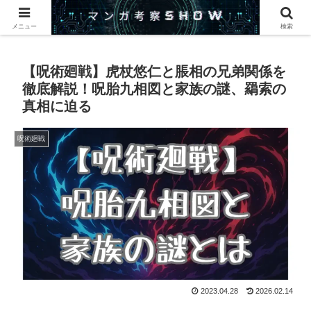
このサイトでは漫画・アニメについて紹介します。
メニュー
検索
【呪術廻戦】虎杖悠仁と脹相の兄弟関係を
徹底解説！呪胎九相図と家族の謎、羂索の
真相に迫る
呪術廻戦
2023.04.28
2026.02.14